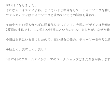
暑い日になりました。
それならアイスティよね。といそいそと準備をして、ティーソーダを作
ウェルカムティはティーソーダと決めていてその試飲も兼ねて。
午前中からお昼も食べずに洋服作りをしていて。今回のデザインは行程
2度目の挑戦です。この忙しい時期にというのもありましたが、なぜか
今日はお家にいる日にしたので、遅い昼食の後の、ティーソーダ作りは
手順よく、美味しく、美しく。
5月25日のクリームティがテーマのワークショップはまだ空きがありま