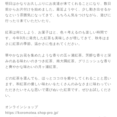
明日はかなりお久しぶりにお友達が来てくれることになり、数日
前からお片付けを始めました。最近ようやく、少し動き出せるか
なという雰囲気になってきて、もちろん気をつけながら、遊びに
行ったり来ていただいたり。
紅茶は何にしよう、お菓子はと、色々考えるのも楽しい時間で
す。今年9月に発売した紅茶も美味しさが増してきて、秋冬はま
さに紅茶の季節。温かさに包まれてください。
華やかなお花を集めたような香りの五ヶ瀬紅茶。芳醇な香りと深
みのある味わいのきつき紅茶、南大隅紅茶。グリニッシュな香り
と爽やかな味わいの月ヶ瀬紅茶。
どの紅茶を選んでも、ほっとココロを癒やしてくれることと思い
ます。和紅茶の優しい味わいをたくさんのみなさまに味わってい
ただきたいそんな思いで選びぬいた紅茶です。ぜひお試しくださ
い。
オンラインショップ
https://koromotea.shop-pro.jp/