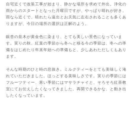
自宅近くで改装工事が始まり、静かな場所を求めて外出。浄化の
雨からのスタートとなった月曜日ですが、やっぱり晴れが好き。
雨なら近くで、晴れたら遠出とお天気に左右されることも多くあ
りますが、今日の場所の選択は正解のよう。
銀杏の並木が黄金色に染まり、とても美しい景色になっていま
す。実りの秋、紅葉の季節から冬へと移る今の季節は、冬への準
備をはじめたり年末年始への準備もと、少しあわただしくもあり
ます。
そんな時期のひと時の息抜き。ミルクティーをとても美味しく淹
れていただきました。ほっとする美味しさです。実りの季節には
フルーツティー、寒い季節にはマサラチャイと、そろそろ紅茶教
室にてお伝えしたくなってきました。再開できるかな、と動き出
したくなっています。