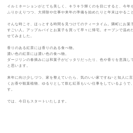
イルミネーションがとても美しく、キラキラ輝くのを目にすると、今年
ふりかえりつつ、大掃除や仕事や来年の準備を始めたりと年末はやるこ
そんな時こそ、ほっとする時間を見つけてのティータイム。隣町にお菓
すごい人。アップルパイとお菓子を買って早々に帰宅。オーブンで温め
せてみました。
香りのある紅茶には香りのある食べ物。
濃い色の紅茶には濃い色の食べ物。
ダージリンの春摘みには和菓子がピッタリだったり、色や香りを意識し
と思います。
来年に向け少しづつ、家を整えていたら、気のいい家ですね~と知人に
くお香や観葉植物、ゆるりとして飲む紅茶もいい仕事をしているようで
す。
では、今日もスタートいたします。