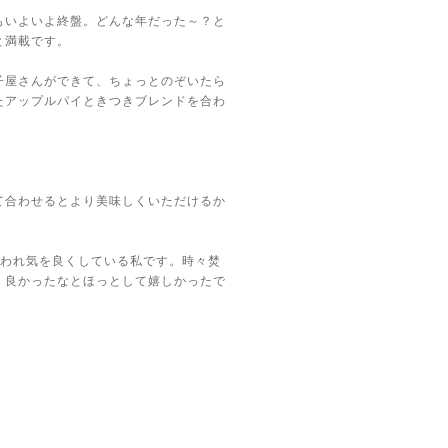
もいよいよ終盤。どんな年だった～？と
と満載です。
子屋さんができて、ちょっとのぞいたら
たアップルパイときつきブレンドを合わ
て合わせるとより美味しくいただけるか
言われ気を良くしている私です。時々焚
、良かったなとほっとして嬉しかったで