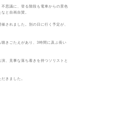
。不思議に、登る階段も電車からの景色
たなと自画自賛。
開催されました。別の日に行く予定が、
も聴きごたえがあり、3時間に及ぶ長い
共演、見事な落ち着きを持つソリストと
ただきました。