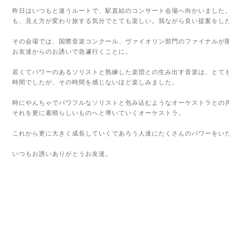
昨日はいつもと違うルートで、駅直結のコンサート会場へ向かいました
も、見え方が変わり旅する気分でとても楽しい。我ながら良い提案をし
その会場では、国際音楽コンクール、ヴァイオリン部門のファイナルが
お友達からのお誘いで急遽行くことに。
若くてパワーのあるソリストと熟練した楽団との生み出す音楽は、とて
時間でしたが、その時間を感じないほど楽しみました。
時にやんちゃでパワフルなソリストと包み込むようなオーケストラとの
それを更に素晴らしいものへと導いていくオーケストラ。
これから更に大きく成長していくであろう人達にたくさんのパワーをい
いつもお誘いありがとうお友達。