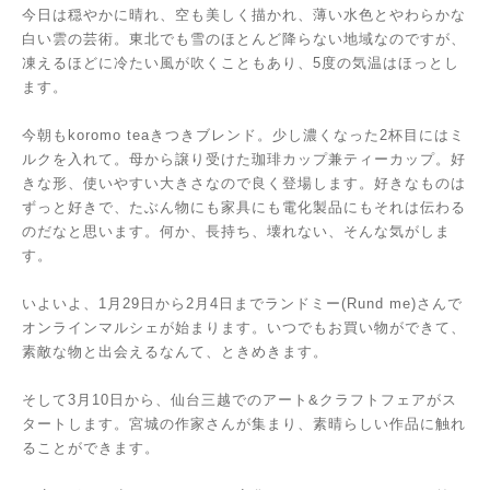
今日は穏やかに晴れ、空も美しく描かれ、薄い水色とやわらかな
白い雲の芸術。東北でも雪のほとんど降らない地域なのですが、
凍えるほどに冷たい風が吹くこともあり、5度の気温はほっとし
ます。
今朝もkoromo teaきつきブレンド。少し濃くなった2杯目にはミ
ルクを入れて。母から譲り受けた珈琲カップ兼ティーカップ。好
きな形、使いやすい大きさなので良く登場します。好きなものは
ずっと好きで、たぶん物にも家具にも電化製品にもそれは伝わる
のだなと思います。何か、長持ち、壊れない、そんな気がしま
す。
いよいよ、1月29日から2月4日までランドミー(Rund me)さんで
オンラインマルシェが始まります。いつでもお買い物ができて、
素敵な物と出会えるなんて、ときめきます。
そして3月10日から、仙台三越でのアート&クラフトフェアがス
タートします。宮城の作家さんが集まり、素晴らしい作品に触れ
ることができます。