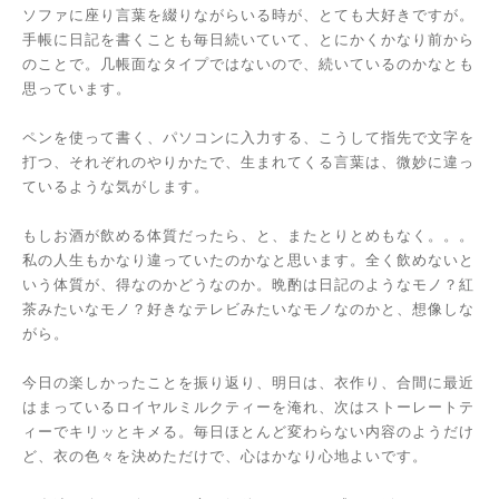
ソファに座り言葉を綴りながらいる時が、とても大好きですが。
手帳に日記を書くことも毎日続いていて、とにかくかなり前から
のことで。几帳面なタイプではないので、続いているのかなとも
思っています。
ペンを使って書く、パソコンに入力する、こうして指先で文字を
打つ、それぞれのやりかたで、生まれてくる言葉は、微妙に違っ
ているような気がします。
もしお酒が飲める体質だったら、と、またとりとめもなく。。。
私の人生もかなり違っていたのかなと思います。全く飲めないと
いう体質が、得なのかどうなのか。晩酌は日記のようなモノ？紅
茶みたいなモノ？好きなテレビみたいなモノなのかと、想像しな
がら。
今日の楽しかったことを振り返り、明日は、衣作り、合間に最近
はまっているロイヤルミルクティーを淹れ、次はストーレートテ
ィーでキリッとキメる。毎日ほとんど変わらない内容のようだけ
ど、衣の色々を決めただけで、心はかなり心地よいです。