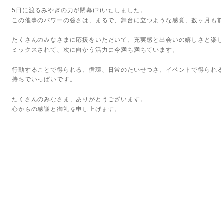
5日に渡るみやぎの力が閉幕(?)いたしました。
この催事のパワーの強さは、まるで、舞台に立つような感覚、数ヶ月も
たくさんのみなさまに応援をいただいて、充実感と出会いの嬉しさと楽
ミックスされて、次に向かう活力に今満ち満ちています。
行動することで得られる、循環、日常のたいせつさ、イベントで得られ
持ちでいっぱいです。
たくさんのみなさま、ありがとうございます。
心からの感謝と御礼を申し上げます。