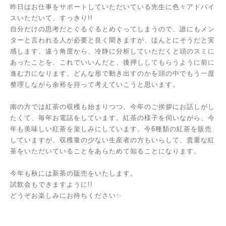
昨日はお仕事をサポートしていただいている先生に色々アドバイ
スいただいて、すっきり!!
自分だけの思考だとぐるぐるとめぐってしまうので、誰にもメン
ターと言われる人が必要と良く聞きますが、ほんとにそうだと実
感します。違う角度から、冷静に分析していただくと頭のスミに
あったことを、これでいいんだと、後押ししてもらうように前に
進む力になります。どんな形で動き出すのかを頭の中でもう一度
整理しながら余裕を持って考えていこうと思います。
南の方では紅茶の収穫も始まりつつ、今年のご挨拶にお話しがし
たくて、毎年お電話をしています。紅茶の様子を伺いながら、今
年も美味しい紅茶を楽しみにしています。今6種類の紅茶を販売
していますが、収穫量の少ない生産者の方もいらして、貴重な紅
茶をいただいていることをあらためて知ることになります。
今年も秋には新茶の販売をいたします。
試飲会もできますように!!
どうぞお楽しみにお待ちください✨