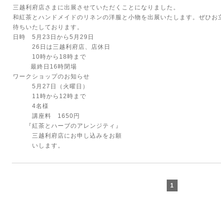
三越利府店さまに出展させていただくことになりました。
和紅茶とハンドメイドのリネンの洋服と小物を出展いたします。ぜひお
待ちいたしております。
日時 5月23日から5月29日
26日は三越利府店、店休日
10時から18時まで
最終日16時閉場
ワークショップのお知らせ
5月27日（火曜日）
11時から12時まで
4名様
講座料 1650円
『紅茶とハーブのアレンジティ』
三越利府店にお申し込みをお願
いします。
1